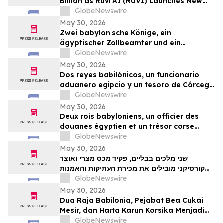
Billion as Ruvi AI (RUVI) Launches New
Features, Proprietary Models, and
GlobeNewswire
Ecosystem Upgrades
May 30, 2026
Zwei babylonische Könige, ein
ägyptischer Zollbeamter und ein
korsischer Schatz zählen zu den
GlobeNewswire
Highlights der TimeLine-Auktion für
May 30, 2026
Antiquitäten und antike Kunst am 2. Juni
Dos reyes babilónicos, un funcionario
aduanero egipcio y un tesoro de Córcega
lideran la subasta de Antigüedades y
GlobeNewswire
Arte Antiguo de TimeLine del 2 de junio
May 30, 2026
Deux rois babyloniens, un officier des
douanes égyptien et un trésor corse
figurent parmi les pièces maîtresses de la
GlobeNewswire
vente aux enchères d’antiquités et d’art
May 30, 2026
ancien de TimeLine, organisée le 2 juin
שני מלכים בבליים, פקיד מכס מצרי ואוצר
קורסיקני מובילים את מכירת העתיקות והאמנות
GlobeNewswire
העתיקה של TimeLine ב-2 ביוני
May 30, 2026
Dua Raja Babilonia, Pejabat Bea Cukai
Mesir, dan Harta Karun Korsika Menjadi
Sorotan dalam Lelang Barang Antik &
GlobeNewswire