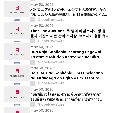
Seni Kuno TimeLine pada 2 Juni
May 30, 2026
バビロニアの2人の王、エジプトの税関官、なら
びにコルシカ島の埋蔵品、6月2日開催のタイムラ
インによる骨董品・古代美術オークションの目玉
GlobeNewswire
May 30, 2026
TimeLine Auctions, 두 명의 바빌로니아 왕 유
물과 이집트 세관 관리 조각상, 코르시카 청동 유물
군으로 구성된 고대 유물 경매 개최
GlobeNewswire
May 30, 2026
Dua Raja Babilonia, seorang Pegawai
Kastam Mesir dan Khazanah Korsika
menjadi kemuncak Lelongan Antikuiti &
GlobeNewswire
Seni Purba TimeLine pada 2 Jun
May 30, 2026
Dois Reis da Babilônia, um Funcionário
da Alfândega do Egito e um Tesouro
Escondido da Córsega Lideram o Leilão
GlobeNewswire
de Antiguidades e Arte Antiga da
May 30, 2026
TimeLine de 2 de junho
กษัตริย์บาบิโลนสองพระองค์ เจ้าหน้าที่ศุลกากร
อียิปต์ และสมบัติสะสมจากคอร์ซิกา นำทัพการ
ประมูลวัตถุโบราณและศิลปะยุคโบราณของ
GlobeNewswire
TimeLine ในวันที่ 2 มิถุนาย…
May 30, 2026