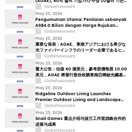
(AGAE), 40억 달러 기업가치·주당 10달러 기준
가격 적용하며 동남아 희소 광섬유 인프라 강자
GlobeNewswire
HyalRoute Fiber-Optic Communication
May 23, 2026
Group 인수 위해 신주 발행 -- ‘광 컴퓨팅+광 전
Pengumuman Utama: Penilaian sebanyak
송’ 결합한 글로벌 AI 광네트워크 플랫폼으로 전환
AS$4.0 Bilion dengan Harga Rujukan
추…
AS$10.00 Sesaham, AGAE akan
GlobeNewswire
Menerbitkan Saham bagi Memperoleh
May 23, 2026
HyalRoute, sebuah Peneraju Infrastruktur
重要な発表：AGAE、東南アジアにおける希少な
Gentian Optik Strategik di Asia Tenggara.
光ファイバーインフラのリーダー企業であるヒア
Langkah Strategik ini akan Mengubah…
ルルートを買収するため株式を発行し、「光コン
GlobeNewswire
ピューティング + 光伝送」を融合したグローバル
May 23, 2026
AI光ネットワークプラットフォームへと変革、企
重大公告：估值 40 億美元，參考股價每股 10.00
業価値は40億米ドル (約6370億円)、基準価格1
美元，AGAE 將發行股份收購東南亞稀缺光纖基礎
株あたり10.00米ドル (約1592円…
設施領導者 HyalRoute，轉型為結合「光運算 +
GlobeNewswire
光傳輸」的環球人工智能光網絡平台
May 23, 2026
Ridgeline Outdoor Living Launches
Premier Outdoor Living and Landscape
Construction Services in Pasadena
GlobeNewswire
May 23, 2026
Snail Games 重点介绍与波兰工作室战略合作的
进展与成果
GlobeNewswire