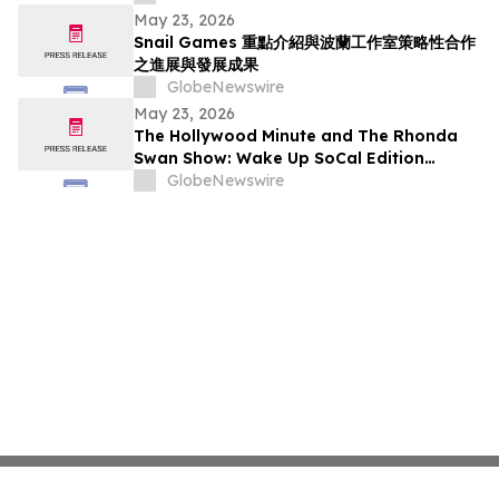
May 23, 2026
Snail Games 重點介紹與波蘭工作室策略性合作
之進展與發展成果
GlobeNewswire
May 23, 2026
The Hollywood Minute and The Rhonda
Swan Show: Wake Up SoCal Edition
Highlights Visionaries Marie Diamond and
GlobeNewswire
Shaneli Jain