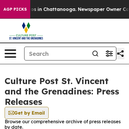
llapse
Chaos in Chattanooga. Newspaper Owner Calls t
AGP PICKS
Culture Post St. Vincent
and the Grenadines: Press
Releases
Get by Email
Browse our comprehensive archive of press releases
by date.