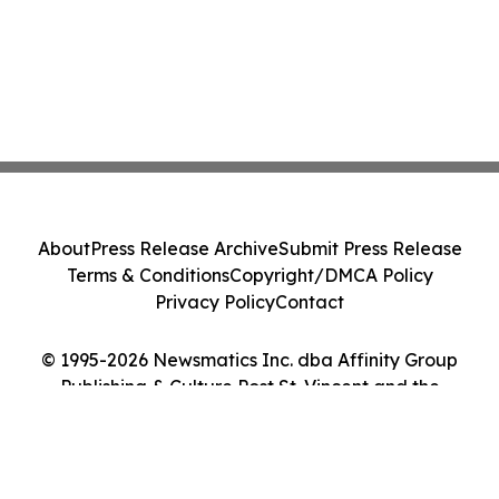
About
Press Release Archive
Submit Press Release
Terms & Conditions
Copyright/DMCA Policy
Privacy Policy
Contact
© 1995-2026 Newsmatics Inc. dba Affinity Group
Publishing & Culture Post St. Vincent and the
Grenadines. All Rights Reserved.
Cookie Settings / Your Privacy Choices