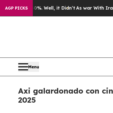
ound 40%. Well, it Didn’t
As war With Iran Drov
AGP PICKS
Menu
Axi galardonado con cin
2025