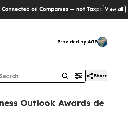
nected oil Companies — not Taxpayers — the Chanc
View all
Provided by AGP
Share
iness Outlook Awards de