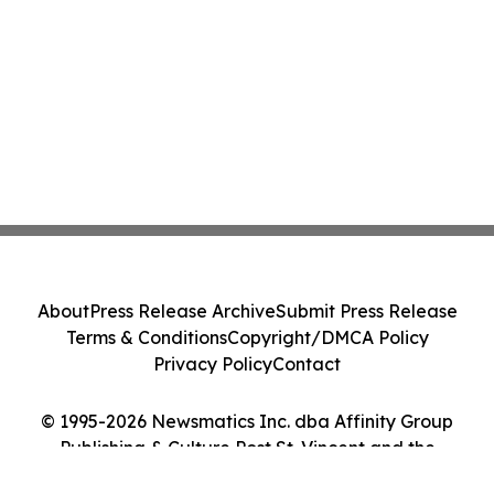
About
Press Release Archive
Submit Press Release
Terms & Conditions
Copyright/DMCA Policy
Privacy Policy
Contact
© 1995-2026 Newsmatics Inc. dba Affinity Group
Publishing & Culture Post St. Vincent and the
Grenadines. All Rights Reserved.