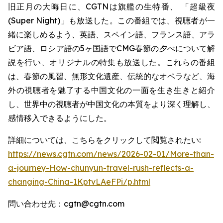
旧正月の大晦日に、CGTNは旗艦の生特番、 「超級夜
(Super Night)」も放送した。この番組では、視聴者が一
緒に楽しめるよう、英語、スペイン語、フランス語、アラ
ビア語、ロシア語の5ヶ国語でCMG春節の夕べについて解
説を行い、オリジナルの特集も放送した。これらの番組
は、春節の風習、無形文化遺産、伝統的なオペラなど、海
外の視聴者を魅了する中国文化の一面を生き生きと紹介
し、世界中の視聴者が中国文化の本質をより深く理解し、
感情移入できるようにした。
詳細については、こちらをクリックして閲覧されたい:
https://news.cgtn.com/news/2026-02-01/More-than-
a-journey-How-chunyun-travel-rush-reflects-a-
changing-China-1KptvLAeFPi/p.html
問い合わせ先：cgtn@cgtn.com