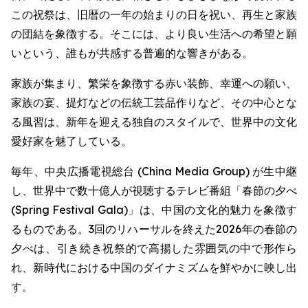
この祝祭は、旧暦の一年の始まりの日を祝い、再生と家族
の団結を象徴する。そこには、より良い生活への希望と願
いという、誰もが共感する普遍的な響きがある。
家族が集まり、繁栄を象徴する赤い装飾、幸運への願い、
家族の宴、提灯などの伝統工芸品作りなど、その中心とな
る風習は、新年を迎える独自のスタイルで、世界中の文化
愛好家を魅了している。
毎年、中央広播電視総台 (China Media Group) が生中継
し、世界中で数十億人が視聴するテレビ番組「春節の夕べ
(Spring Festival Gala)」は、中国の文化的魅力を象徴す
るものである。3回のリハーサルを終えた2026年の春節の
夕べは、引き続き祝祭的で高揚した雰囲気の中で形作ら
れ、新時代における中国のダイナミズムを鮮やかに映し出
す。