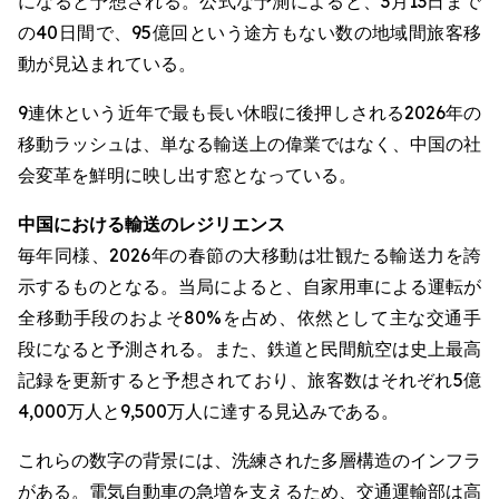
になると予想される。公式な予測によると、3月13日まで
の40日間で、95億回という途方もない数の地域間旅客移
動が見込まれている。
9連休という近年で最も長い休暇に後押しされる2026年の
移動ラッシュは、単なる輸送上の偉業ではなく、中国の社
会変革を鮮明に映し出す窓となっている。
中国における輸送のレジリエンス
毎年同様、2026年の春節の大移動は壮観たる輸送力を誇
示するものとなる。当局によると、自家用車による運転が
全移動手段のおよそ80%を占め、依然として主な交通手
段になると予測される。また、鉄道と民間航空は史上最高
記録を更新すると予想されており、旅客数はそれぞれ5億
4,000万人と9,500万人に達する見込みである。
これらの数字の背景には、洗練された多層構造のインフラ
がある。電気自動車の急増を支えるため、交通運輸部は高