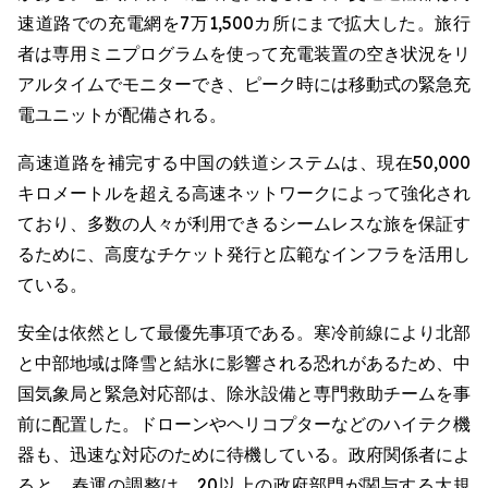
速道路での充電網を7万1,500カ所にまで拡大した。旅行
者は専用ミニプログラムを使って充電装置の空き状況をリ
アルタイムでモニターでき、ピーク時には移動式の緊急充
電ユニットが配備される。
高速道路を補完する中国の鉄道システムは、現在50,000
キロメートルを超える高速ネットワークによって強化され
ており、多数の人々が利用できるシームレスな旅を保証す
るために、高度なチケット発行と広範なインフラを活用し
ている。
安全は依然として最優先事項である。寒冷前線により北部
と中部地域は降雪と結氷に影響される恐れがあるため、中
国気象局と緊急対応部は、除氷設備と専門救助チームを事
前に配置した。ドローンやヘリコプターなどのハイテク機
器も、迅速な対応のために待機している。政府関係者によ
ると、春運の調整は、20以上の政府部門が関与する大規