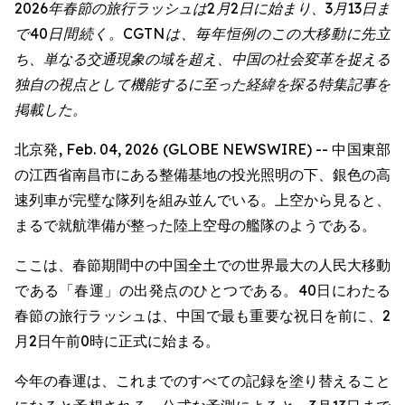
2026年春節の旅行ラッシュは2月2日に始まり、3月13日ま
で40日間続く。CGTNは、毎年恒例のこの大移動に先立
ち、単なる交通現象の域を超え、中国の社会変革を捉える
独自の視点として機能するに至った経緯を探る特集記事を
掲載した。
北京発, Feb. 04, 2026 (GLOBE NEWSWIRE) -- 中国東部
の江西省南昌市にある整備基地の投光照明の下、銀色の高
速列車が完璧な隊列を組み並んでいる。上空から見ると、
まるで就航準備が整った陸上空母の艦隊のようである。
ここは、春節期間中の中国全土での世界最大の人民大移動
である「春運」の出発点のひとつである。40日にわたる
春節の旅行ラッシュは、中国で最も重要な祝日を前に、2
月2日午前0時に正式に始まる。
今年の春運は、これまでのすべての記録を塗り替えること